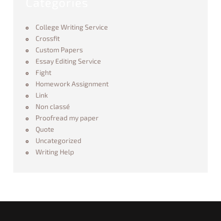
Catégories
n
F
o
r
College Writing Service
m
Crossfit
a
t
Custom Papers
03.01.2018
Essay Editing Service
Fight
Homework Assignment
Link
Non classé
Proofread my paper
Quote
Uncategorized
Writing Help