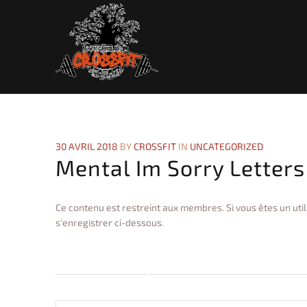
30 AVRIL 2018
BY
CROSSFIT
IN
UNCATEGORIZED
Mental Im Sorry Letters
Ce contenu est restreint aux membres. Si vous êtes un uti
s'enregistrer ci-dessous.
Connexion pour les Utilisateurs
Identifiant