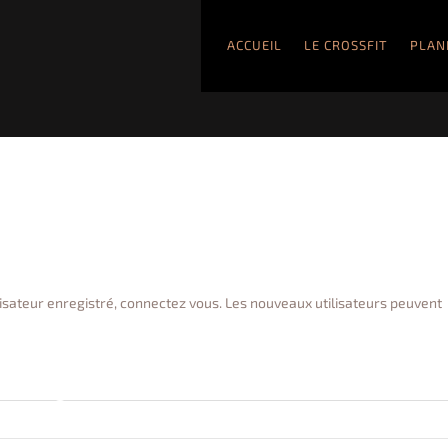
ACCUEIL
LE CROSSFIT
PLAN
lisateur enregistré, connectez vous. Les nouveaux utilisateurs peuvent
 enregistrés