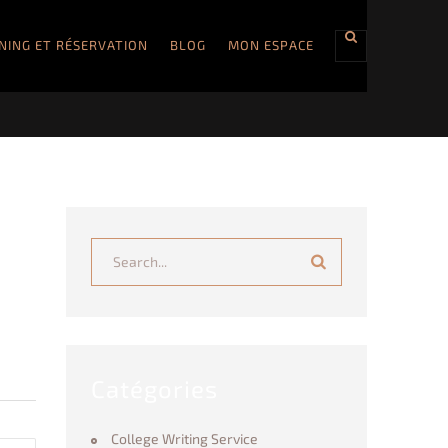
NING ET RÉSERVATION
BLOG
MON ESPACE
Search...
Catégories
College Writing Service