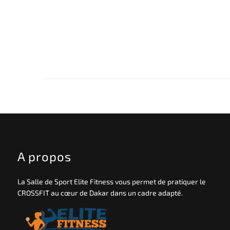
crossfit
M
e
n
t
a
l
I
m
S
o
r
r
y
A propos
L
e
t
t
La Salle de Sport Elite Fitness vous permet de pratiquer le
e
CROSSFIT au cœur de Dakar dans un cadre adapté.
r
s
04.30.2018