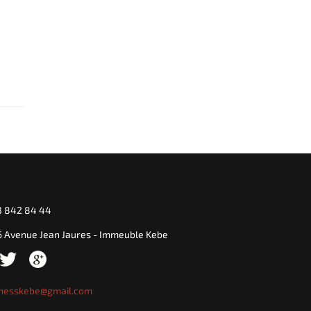
 842 84 44
 Avenue Jean Jaures - Immeuble Kebe
itnesskebe@gmail.com