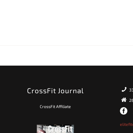
CrossFit Journal
33
26
CrossFit Affiliate
elitef